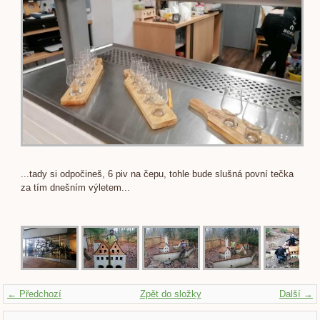
...tady si odpočineš, 6 piv na čepu, tohle bude slušná povní tečka
za tím dnešním výletem...
← Předchozí
Zpět do složky
Další →