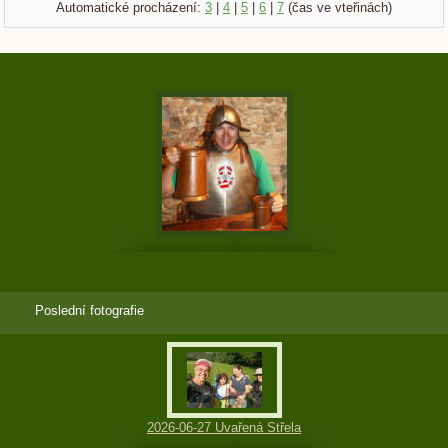
Automatické procházení:
3
|
4
|
5
|
6
|
7
(čas ve vteřinách)
Poslední fotografie
2026-06-27 Uvařená Střela