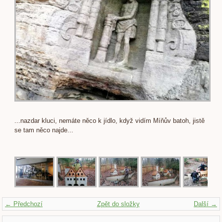
...nazdar kluci, nemáte něco k jídlo, když vidím Míňův batoh, jistě
se tam něco najde...
← Předchozí
Zpět do složky
Další →