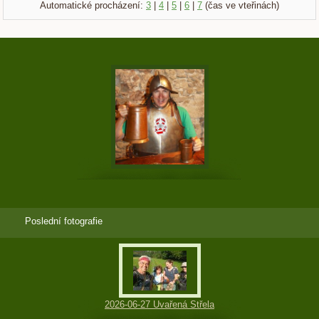
Automatické procházení:
3
|
4
|
5
|
6
|
7
(čas ve vteřinách)
Poslední fotografie
2026-06-27 Uvařená Střela