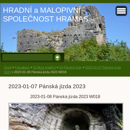
HRADNÍ a MALOPIVNÍ
SPOLEČNOST HRAMAS
Úvod
»
Fotoalbum
»
02 Akce tradiční
»
03 Pánské jízdy
»
2023-01-07 Pánská jízda
2023
»
2023-01-08 Pánská jízda 2023 W018
2023-01-07 Pánská jízda 2023
2023-01-08 Pánská jízda 2023 W018