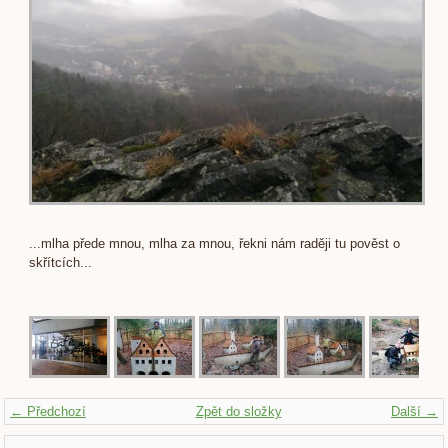
...mlha přede mnou, mlha za mnou, řekni nám raději tu pověst o
skřítcích...
← Předchozí
Zpět do složky
Další →