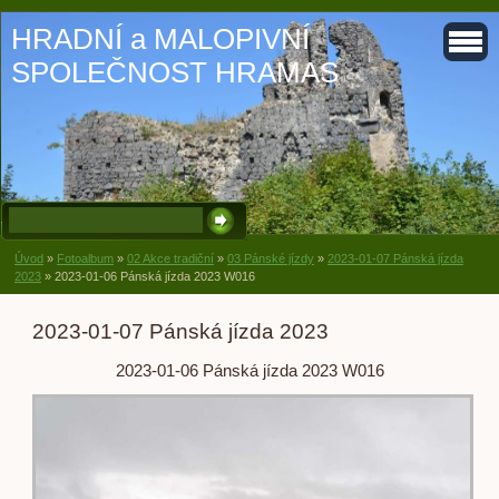
HRADNÍ a MALOPIVNÍ
SPOLEČNOST HRAMAS
Úvod
»
Fotoalbum
»
02 Akce tradiční
»
03 Pánské jízdy
»
2023-01-07 Pánská jízda
2023
»
2023-01-06 Pánská jízda 2023 W016
2023-01-07 Pánská jízda 2023
2023-01-06 Pánská jízda 2023 W016