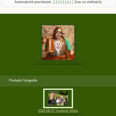
Automatické procházení:
3
|
4
|
5
|
6
|
7
(čas ve vteřinách)
Poslední fotografie
2026-06-27 Uvařená Střela