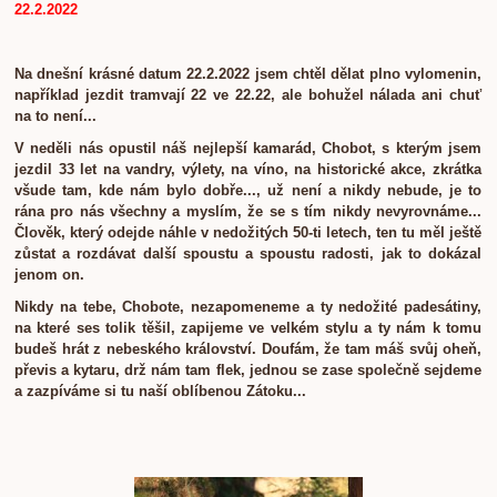
22.2.2022
Na dnešní krásné datum 22.2.2022 jsem chtěl dělat plno vylomenin,
například jezdit tramvají 22 ve 22.22, ale bohužel nálada ani chuť
na to není...
V neděli nás opustil náš nejlepší kamarád, Chobot, s kterým jsem
jezdil 33 let na vandry, výlety, na víno, na historické akce, zkrátka
všude tam, kde nám bylo dobře..., už není a nikdy nebude, je to
rána pro nás všechny a myslím, že se s tím nikdy nevyrovnáme...
Člověk, který odejde náhle v nedožitých 50-ti letech, ten tu měl ještě
zůstat a rozdávat další spoustu a spoustu radosti, jak to dokázal
jenom on.
Nikdy na tebe, Chobote, nezapomeneme a ty nedožité padesátiny,
na které ses tolik těšil, zapijeme ve velkém stylu a ty nám k tomu
budeš hrát z nebeského království. Doufám, že tam máš svůj oheň,
převis a kytaru, drž nám tam flek, jednou se zase společně sejdeme
a zazpíváme si tu naší oblíbenou Zátoku...