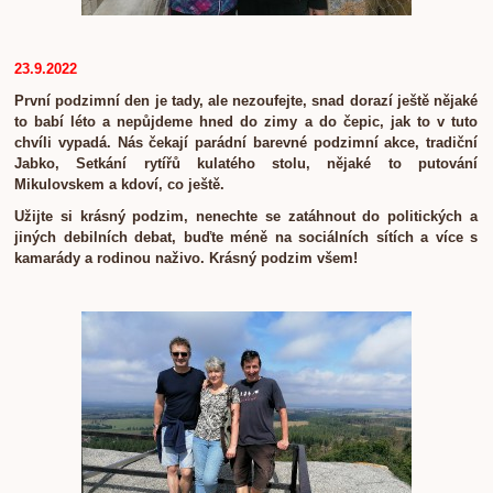
23.9.2022
První podzimní den je tady, ale nezoufejte, snad dorazí ještě nějaké
to babí léto a nepůjdeme hned do zimy a do čepic, jak to v tuto
chvíli vypadá. Nás čekají parádní barevné podzimní akce, tradiční
Jabko, Setkání rytířů kulatého stolu, nějaké to putování
Mikulovskem a kdoví, co ještě.
Užijte si krásný podzim, nenechte se zatáhnout do politických a
jiných debilních debat, buďte méně na sociálních sítích a více s
kamarády a rodinou naživo. Krásný podzim všem!