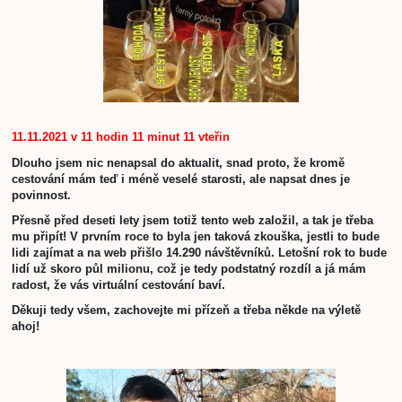
11.11.2021 v 11 hodin 11 minut 11 vteřin
Dlouho jsem nic nenapsal do aktualit, snad proto, že kromě 
cestování mám teď i méně veselé starosti, ale napsat dnes je 
povinnost.
Přesně před deseti lety jsem totiž tento web založil, a tak je třeba 
mu připít! V prvním roce to byla jen taková zkouška, jestli to bude 
lidi zajímat a na web přišlo 14.290 návštěvníků. Letošní rok to bude 
lidí už skoro půl milionu, což je tedy podstatný rozdíl a já mám 
radost, že vás virtuální cestování baví. 
Děkuji tedy všem, zachovejte mi přízeň a třeba někde na výletě 
ahoj!