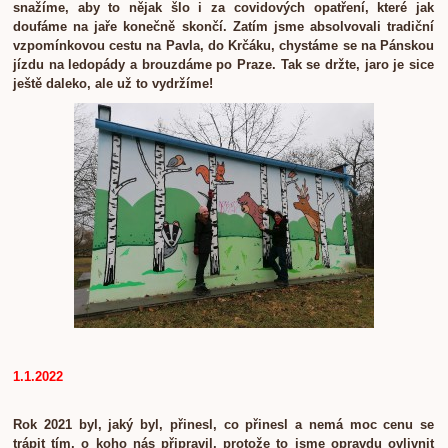
snažíme, aby to nějak šlo i za covidových opatření, které jak
doufáme na jaře konečně skončí. Zatím jsme absolvovali tradiční
vzpomínkovou cestu na Pavla, do Krčáku, chystáme se na Pánskou
jízdu na ledopády a brouzdáme po Praze. Tak se držte, jaro je sice
ještě daleko, ale už to vydržíme!
1.1.2022
Rok 2021 byl, jaký byl, přinesl, co přinesl a nemá moc cenu se
trápit tím, o koho nás připravil, protože to jsme opravdu ovlivnit