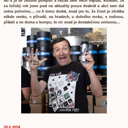
No a já se zkusím polepšit a občas sem něco napsat, koukám, že
za loňský rok jsem psal na aktuality pouze dvakrát a akcí sem dal
sotva polovinu..., co k tomu dodat, snad jen to, že život je zkrátka
někde venku, v přírodě, na hradech, u dobrého moku, s rodinou,
přáteli a ne doma u kompu, to mi snad je dostatečnou omluvou...
20.6.2024