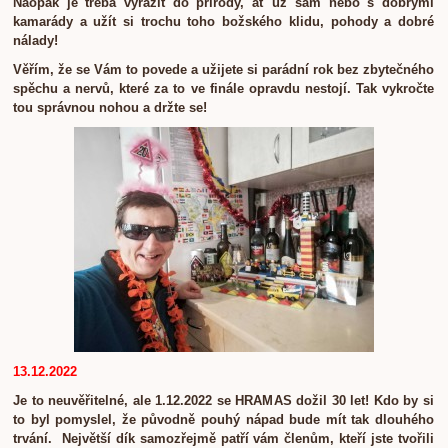
Naopak je třeba vyrazit do přírody, ať už sám nebo s dobrými
kamarády a užít si trochu toho božského klidu, pohody a dobré
nálady!
Věřím, že se Vám to povede a užijete si parádní rok bez zbytečného
spěchu a nervů, které za to ve finále opravdu nestojí. Tak vykročte
tou správnou nohou a držte se!
13.12.2022
Je to neuvěřitelné, ale 1.12.2022 se HRAMAS dožil 30 let! Kdo by si
to byl pomyslel, že původně pouhý nápad bude mít tak dlouhého
trvání. Největší dík samozřejmě patří vám členům, kteří jste tvořili