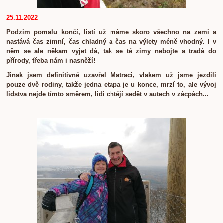
25.11.2022
Podzim pomalu končí, listí už máme skoro všechno na zemi a
nastává čas zimní, čas chladný a čas na výlety méně vhodný. I v
něm se ale někam vyjet dá, tak se té zimy nebojte a tradá do
přírody, třeba nám i nasněží!
Jinak jsem definitivně uzavřel Matraci, vlakem už jsme jezdili
pouze dvě rodiny, takže jedna etapa je u konce, mrzí to, ale vývoj
lidstva nejde tímto směrem, lidi chtějí sedět v autech v zácpách...