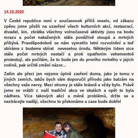
14.10.2020
V České republice není v současnosti příliš veselo, od zákazu 
zpěvu jsme přešli na uzavření všech kulturních akcí, restaurací, 
divadel, kin, zkrátka všechny volnočasové aktivity jsou na bodu 
mrazu a počet nakažených stále povážlivě stoupá a mrtvých 
přibývá. Pravděpodobně se nám vymstilo letní rozvolnění a teď 
sbíráme z budeme sbírat  neveselou úrodu. Některým lidem sice 
stále počet mrtvých nestačí a proti opatřením vehementně 
protestují, ale počítám, že to bude jen do prvního mrtvého v jejich 
rodině, pak určitě změní názor... 
Zatím ale přeci jen nejsme úplně zavření doma, jako je tomu v 
jiných zemích, takže bych vám doporučil přírodu jako balzám na 
všechny vaše nervy. Mezi stromy je stále krásně a vždy bylo. Právě 
jsme se vrátili z naší tradiční akce ve skalách a opět to byla 
nádhera. Více takových akcí a méně problémů, držte se a 
neztrácejte naději, všechno to překonáme a zase bude dobře!