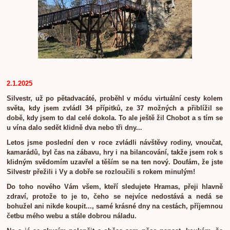
2.1.2025
Silvestr, už po pětadvacáté, proběhl v módu virtuální cesty kolem
světa, kdy jsem zvládl 34 přípitků, ze 37 možných a přiblížil se
době, kdy jsem to dal celé dokola. To ale ještě žil Chobot a s tím se
u vína dalo sedět klidně dva nebo tři dny...
Letos jsme poslední den v roce zvládli návštěvy rodiny, vnoučat,
kamarádů, byl čas na zábavu, hry i na bilancování, takže jsem rok s
klidným svědomím uzavřel a těším se na ten nový. Doufám, že jste
Silvestr přežili i Vy a dobře se rozloučili s rokem minulým!
Do toho nového Vám všem, kteří sledujete Hramas, přeji hlavně
zdraví, protože to je to, čeho se nejvíce nedostává a nedá se
bohužel ani nikde koupit..., samé krásné dny na cestách, příjemnou
četbu mého webu a stále dobrou náladu.