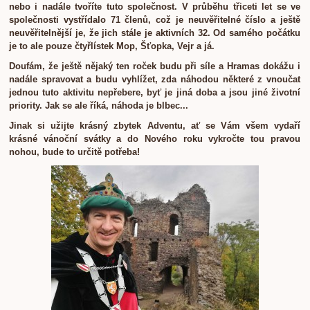
nebo i nadále tvoříte tuto společnost. V průběhu třiceti let se ve
společnosti vystřídalo 71 členů, což je neuvěřitelné číslo a ještě
neuvěřitelnější je, že jich stále je aktivních 32. Od samého počátku
je to ale pouze čtyřlístek Mop, Šťopka, Vejr a já.
Doufám, že ještě nějaký ten roček budu při síle a Hramas dokážu i
nadále spravovat a budu vyhlížet, zda náhodou některé z vnoučat
jednou tuto aktivitu nepřebere, byť je jiná doba a jsou jiné životní
priority. Jak se ale říká, náhoda je blbec...
Jinak si užijte krásný zbytek Adventu, ať se Vám všem vydaří
krásné vánoční svátky a do Nového roku vykročte tou pravou
nohou, bude to určitě potřeba!