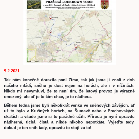
9.2.2021
Tak nám konečně dorazila paní Zima, tak jak jsme ji znali z dob 
našeho mládí, sněhu je dost nejen na horách, ale i v nížinách. 
Nikdo mi nevymluví, že to není tím, že letový provoz je výrazně 
omezený, ale ať je to čím chce, je to nádhera. 
Během ledna jsme byli několikrát venku ve sněhových závějích, ať 
už to bylo v Krušných horách, na Šumavě nebo v Prachovských 
skalách a všude jsme si to parádně užili. Příroda je nyní opravdu 
nádherná, tichá, čistá a nikde nikoho nepotkáte. Vyjeďte tedy, 
dokud je ten sníh tady, opravdu to stojí za to!