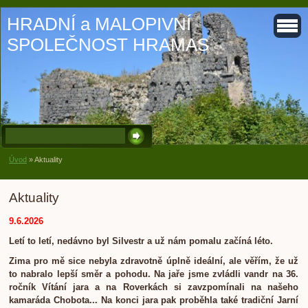
HRADNÍ a MALOPIVNÍ
SPOLEČNOST HRAMAS
Úvod
»
Aktuality
Aktuality
9.6.2026
Letí to letí, nedávno byl Silvestr a už nám pomalu začíná léto.
Zima pro mě sice nebyla zdravotně úplně ideální, ale věřím, že už
to nabralo lepší směr a pohodu. Na jaře jsme zvládli vandr na 36.
ročník Vítání jara a na Roverkách si zavzpomínali na našeho
kamaráda Chobota... Na konci jara pak proběhla také tradiční Jarní