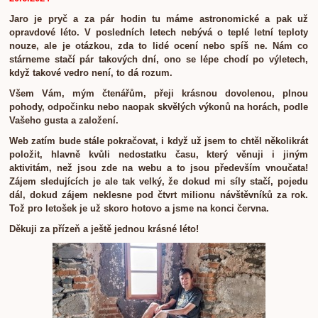
Jaro je pryč a za pár hodin tu máme astronomické a pak už
opravdové léto. V posledních letech nebývá o teplé letní teploty
nouze, ale je otázkou, zda to lidé ocení nebo spíš ne. Nám co
stárneme stačí pár takových dní, ono se lépe chodí po výletech,
když takové vedro není, to dá rozum.
Všem Vám, mým čtenářům, přeji krásnou dovolenou, plnou
pohody, odpočinku nebo naopak skvělých výkonů na horách, podle
Vašeho gusta a založení.
Web zatím bude stále pokračovat, i když už jsem to chtěl několikrát
položit, hlavně kvůli nedostatku času, který věnuji i jiným
aktivitám, než jsou zde na webu a to jsou především vnoučata!
Zájem sledujících je ale tak velký, že dokud mi síly stačí, pojedu
dál, dokud zájem neklesne pod čtvrt milionu návštěvníků za rok.
Tož pro letošek je už skoro hotovo a jsme na konci června.
Děkuji za přízeň a ještě jednou krásné léto!