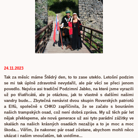
24.11.2023
Tak za měsíc máme Štědrý den, to to zase uteklo. Letošní podzim
se mi tak úplně zdravotně nevydařil, ale pár věcí se přeci jenom
povedlo. Nejvíce asi tradiční Podzimní Jabko, na které jsme vyrazili
už po třiatřicáté, ale je otázkou, jak to vlastně s dalšími našimi
vandry bude... Zbytečná nenávist dvou skupin Roverských patriotů
a Elfů, společně s CHKO zapříčinila, že se začalo s bouráním
našich trampských osad, což není dobrá zpráva. My už těch pár let
nějak překlepeme, ale nová generace už asi tyto parádní zážitky ve
skalách na našich krásných osadách nezažije a to je moc a moc
škoda... Věřím, že nakonec pár osad zůstane, abychom mohli něco
ukázat i našim vnoučatům, tak uvidíme...