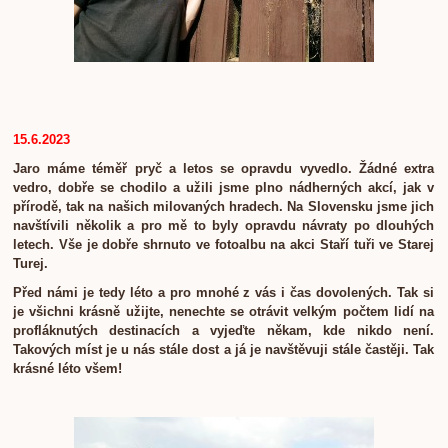
15.6.2023
Jaro máme téměř pryč a letos se opravdu vyvedlo. Žádné extra
vedro, dobře se chodilo a užili jsme plno nádherných akcí, jak v
přírodě, tak na našich milovaných hradech. Na Slovensku jsme jich
navštívili několik a pro mě to byly opravdu návraty po dlouhých
letech. Vše je dobře shrnuto ve fotoalbu na akci Staří tuři ve Starej
Turej.
Před námi je tedy léto a pro mnohé z vás i čas dovolených. Tak si
je všichni krásně užijte, nenechte se otrávit velkým počtem lidí na
profláknutých destinacích a vyjeďte někam, kde nikdo není.
Takových míst je u nás stále dost a já je navštěvuji stále častěji. Tak
krásné léto všem!