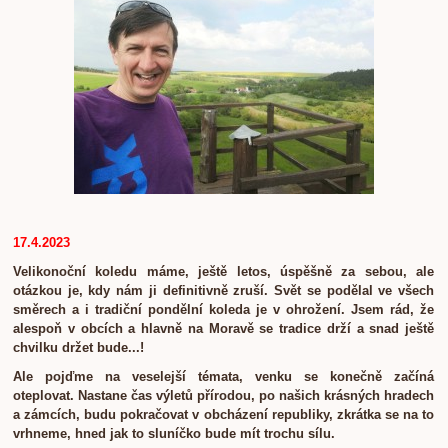
17.4.2023
Velikonoční koledu máme, ještě letos, úspěšně za sebou, ale
otázkou je, kdy nám ji definitivně zruší. Svět se podělal ve všech
směrech a i tradiční pondělní koleda je v ohrožení. Jsem rád, že
alespoň v obcích a hlavně na Moravě se tradice drží a snad ještě
chvilku držet bude...!
Ale pojďme na veselejší témata, venku se konečně začíná
oteplovat. Nastane čas výletů přírodou, po našich krásných hradech
a zámcích, budu pokračovat v obcházení republiky, zkrátka se na to
vrhneme, hned jak to sluníčko bude mít trochu sílu.