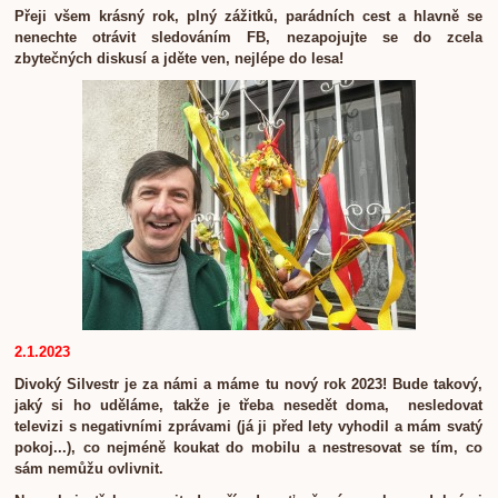
Přeji všem krásný rok, plný zážitků, parádních cest a hlavně se
nenechte otrávit sledováním FB, nezapojujte se do zcela
zbytečných diskusí a jděte ven, nejlépe do lesa!
2.1.2023
Divoký Silvestr je za námi a máme tu nový rok 2023! Bude takový,
jaký si ho uděláme, takže je třeba nesedět doma, nesledovat
televizi s negativními zprávami (já ji před lety vyhodil a mám svatý
pokoj...),
co nejméně koukat do mobilu
a nestresovat se tím, co
sám nemůžu ovlivnit.