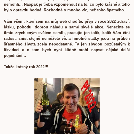
nemohli...
Naopak je třeba vzpomenout na to, co bylo krásné a toho
bylo opravdu hodně. Rozhodně o mnoho víc, než toho špatného.
Vám všem, kteří sem na můj web chodíte, přeji v roce 2022 zdraví,
lásku, pohodu, dobrou náladu a samé skvělé akce. Nenechte se
tímto zrychleným světem semlít, pracujte jen tolik, kolik Vám činí
radost, sníst stejně nemůžete víc a hmotné statky jsou na průběh
šťastného života zcela nepodstatné. Ty jen zbydou pozůstalým k
likvidaci a o tom bych nyní klidně mohl napsat nějaké delší
pojednání...
Takže krásný rok 2022!!!