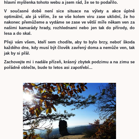
hlavní myšlenka tohoto webu a jsem rád, že se to podařilo. 
V současné době není sice situace na výlety a akce úplně 
optimální, ale já věřím, že se vše kolem viru zase uklidní, že ho 
nakonec přemůžeme a vydáme se zase ve větší míře někam ven za 
našimi kamarády hrady, rozhlednami nebo jen tak do přírody, do 
lesa a do skal. 
Přeji vám všem, kteří sem chodíte, aby to bylo brzy, neboť škoda 
každého dne, kdy musí být člověk zavřený doma a nemůže ven, tak 
jak by si přál. 
Zachovejte mi i nadále přízeň, krásný zbytek podzimu a na zimu se 
pořádně oblečte, bude to letos asi zapotřebí...  