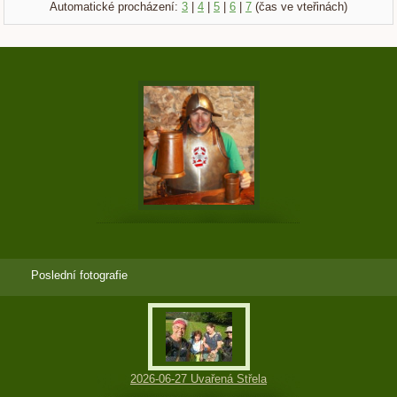
Automatické procházení:
3
|
4
|
5
|
6
|
7
(čas ve vteřinách)
Poslední fotografie
2026-06-27 Uvařená Střela