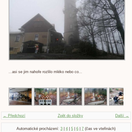
...asi se jim nahoře rozlilo mléko nebo co...
← Předchozí
Zpět do složky
Další →
Automatické procházení:
3
|
4
|
5
|
6
|
7
(čas ve vteřinách)