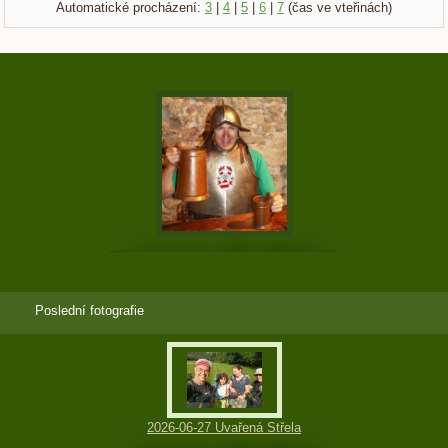
Automatické procházení:
3
|
4
|
5
|
6
|
7
(čas ve vteřinách)
Poslední fotografie
2026-06-27 Uvařená Střela