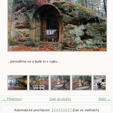
...pomodlíme se a bude to v cajku...
← Předchozí
Zpět do složky
Další →
Automatické procházení:
3
|
4
|
5
|
6
|
7
(čas ve vteřinách)