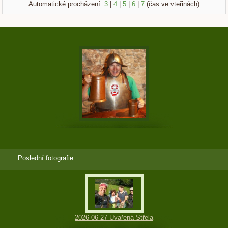
Automatické procházení:
3
|
4
|
5
|
6
|
7
(čas ve vteřinách)
Poslední fotografie
2026-06-27 Uvařená Střela