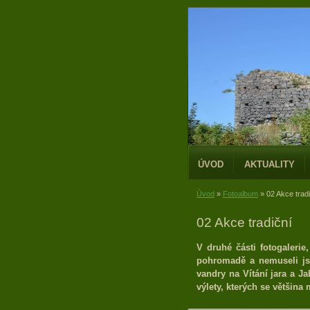
ÚVOD
AKTUALITY
Úvod
»
Fotoalbum
»
02 Akce trad
02 Akce tradiční
V druhé části fotogalerie
pohromadě a nemuseli jst
vandry na Vítání jara a Ja
výlety, kterých se většina