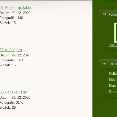
01 Podzimní Jabko
Datum:
29. 12. 2020
Posle
Fotografií:
1146
Složek:
15
2026
02 Vítání jara
Datum:
29. 12. 2020
Fotografií:
1081
Statis
Složek:
15
Celk
Měsí
Den:
Onli
03 Pánské jízdy
Datum:
29. 12. 2020
Fotografií:
3140
Složek:
29