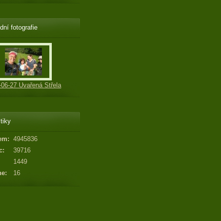
dní fotografie
-06-27 Uvařená Střela
tiky
em:
4945836
c:
39716
1449
ne:
16