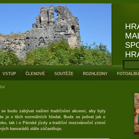
HR
MA
SP
HR
VSTUP
ČLENOVÉ
SOUTĚŽE
ROZHLEDNY
FOTOALB
iční
, se budu zabývat našimi tradičními akcemi, aby byly
e je v těch normálních hledat. Bude se jednat jak o
bko, tak i o Pánské jízdy a tradiční mezivánoční zimní
 mých kamarádů stále zúčastňuje.