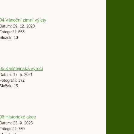
04 Vánoční zimní výlety
Datum:
29. 12. 2020
Fotografií:
653
Složek:
13
05 Karlštejnská výročí
Datum:
17. 5. 2021
Fotografií:
372
Složek:
15
06 Historické akce
Datum:
23. 9. 2025
Fotografií:
760