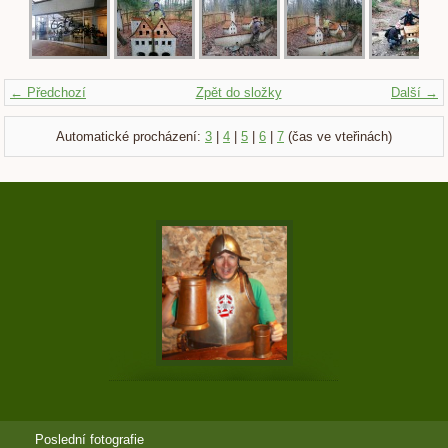
← Předchozí
Zpět do složky
Další →
Automatické procházení:
3
|
4
|
5
|
6
|
7
(čas ve vteřinách)
Poslední fotografie