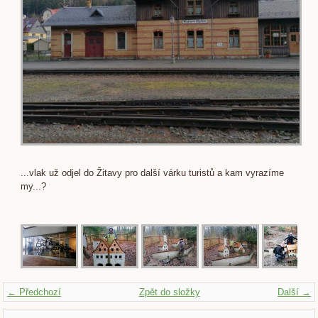
...vlak už odjel do Žitavy pro další várku turistů a kam vyrazíme
my...?
← Předchozí
Zpět do složky
Další →