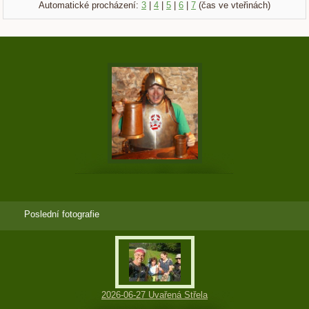
Automatické procházení:
3
|
4
|
5
|
6
|
7
(čas ve vteřinách)
Poslední fotografie
2026-06-27 Uvařená Střela