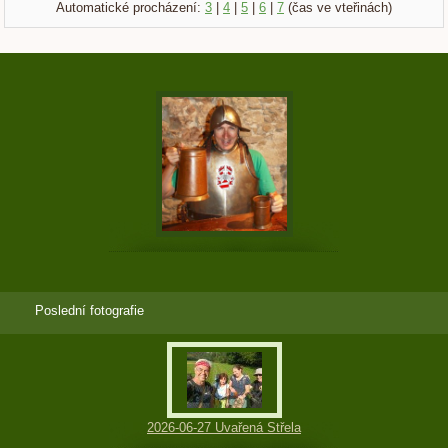
Automatické procházení:
3
|
4
|
5
|
6
|
7
(čas ve vteřinách)
Poslední fotografie
2026-06-27 Uvařená Střela