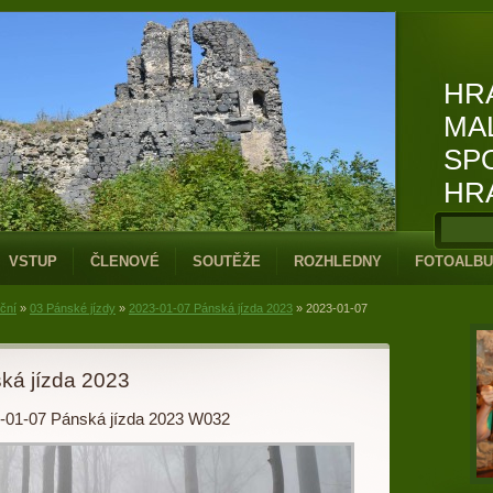
HR
MA
SP
HR
VSTUP
ČLENOVÉ
SOUTĚŽE
ROZHLEDNY
FOTOALB
iční
»
03 Pánské jízdy
»
2023-01-07 Pánská jízda 2023
»
2023-01-07
ká jízda 2023
-01-07 Pánská jízda 2023 W032