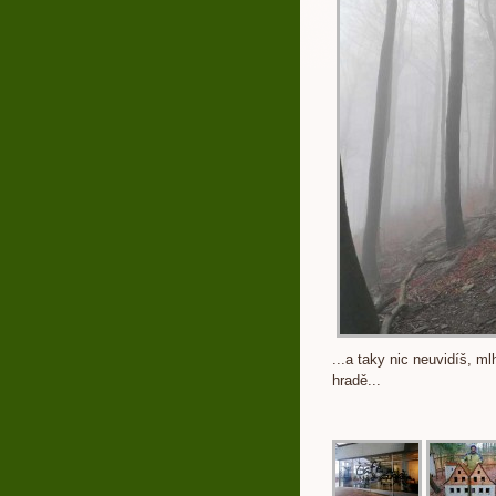
...a taky nic neuvidíš, ml
hradě...