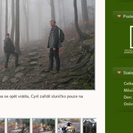
Posle
2026
Statis
Celk
Měsí
ha se opět vrátila, Cyril zařídil sluníčko pouze na
Den:
Onli