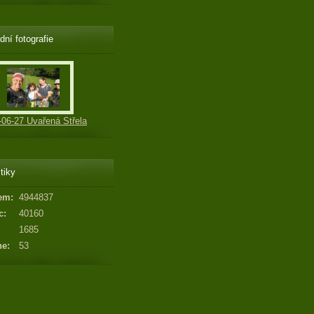
dní fotografie
-06-27 Uvařená Střela
tiky
em:
4944837
c:
40160
1685
ne:
53