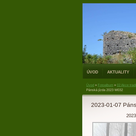
ÚVOD
AKTUALITY
Úvod
»
Fotoalbum
»
02 Akce trad
Pánská jízda 2023 W032
2023-01-07 Páns
2023