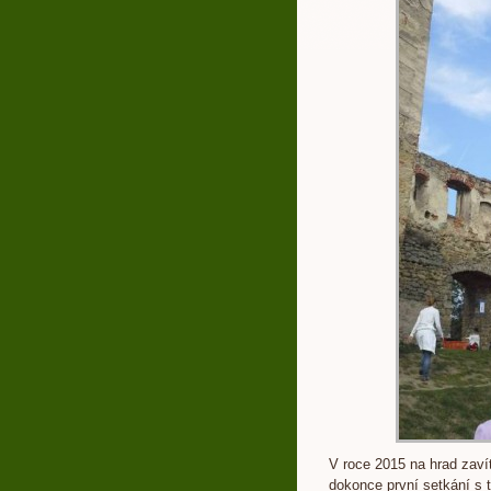
V roce 2015 na hrad zavít
dokonce první setkání s