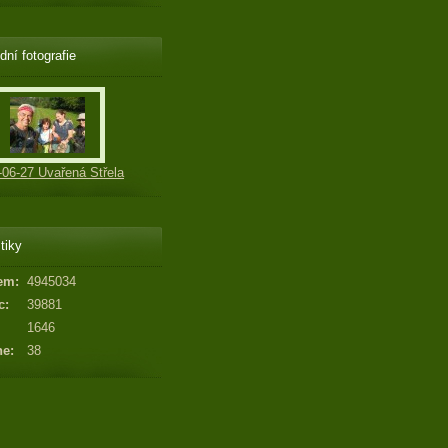
dní fotografie
-06-27 Uvařená Střela
tiky
em:
4945034
c:
39881
1646
ne:
38