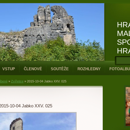
HR
MA
SP
HR
VSTUP
ČLENOVÉ
SOUTĚŽE
ROZHLEDNY
FOTOALB
íbené
»
Zvířetice
»
2015-10-04 Jabko XXV. 025
2015-10-04 Jabko XXV. 025