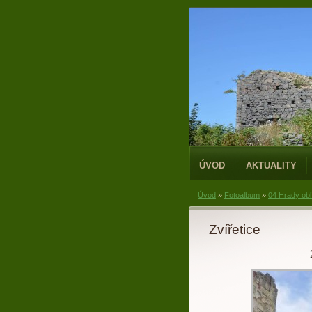
ÚVOD
AKTUALITY
Úvod
»
Fotoalbum
»
04 Hrady obl
Zvířetice