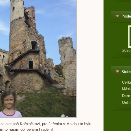
Posle
2026
Statis
Celk
Měsí
Den:
Onli
ali alespoň Kořbločkovi, pro Jitřenku s Majdou to bylo
 tímto naším oblíbeným hradem!