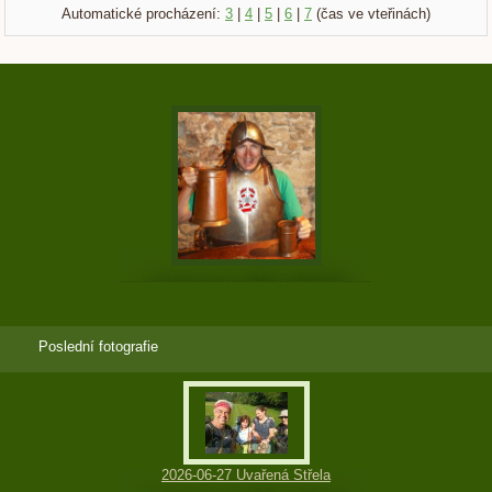
Automatické procházení:
3
|
4
|
5
|
6
|
7
(čas ve vteřinách)
Poslední fotografie
2026-06-27 Uvařená Střela