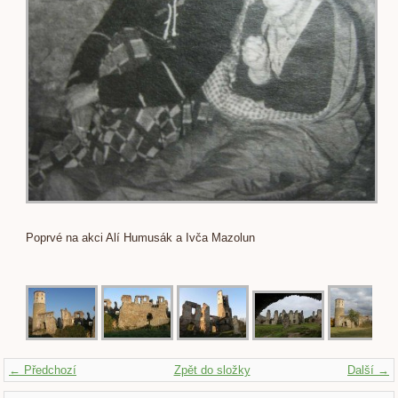
Poprvé na akci Alí Humusák a Ivča Mazolun
← Předchozí
Zpět do složky
Další →