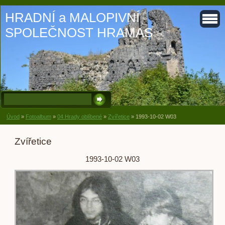
HRADNÍ a MALOPIVNÍ
SPOLEČNOST HRAMAS
Úvod
»
Fotoalbum
»
04 Hrady oblíbené
»
Zvířetice
»
1993-10-02 W03
Zvířetice
1993-10-02 W03