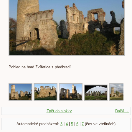
Pohled na hrad Zvířetice z předhradí
Zpět do složky
Další →
Automatické procházení:
3
|
4
|
5
|
6
|
7
(čas ve vteřinách)