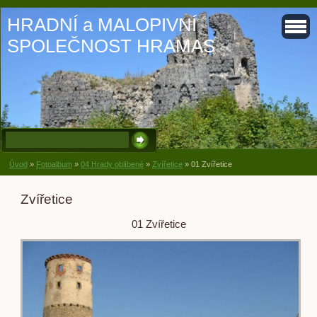
HRADNÍ a MALOPIVNÍ
SPOLEČNOST HRAMAS
Úvod
»
Fotoalbum
»
04 Hrady oblíbené
»
Zvířetice
»
01 Zvířetice
Zvířetice
01 Zvířetice