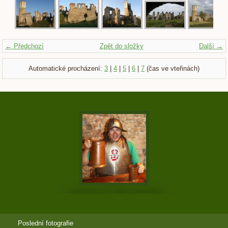
← Předchozí
Zpět do složky
Další →
Automatické procházení:
3
|
4
|
5
|
6
|
7
(čas ve vteřinách)
Poslední fotografie