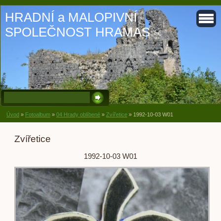
HRADNÍ a MALOPIVNÍ
SPOLEČNOST HRAMAS
Úvod
»
Fotoalbum
»
04 Hrady oblíbené
»
Zvířetice
»
1992-10-03 W01
Zvířetice
1992-10-03 W01