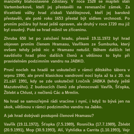
manželky blahoslavené Zdislavy. V roce 1528 se majiteli stali
Vartemberkové, kteří jej přestavěli na renesanční zámek. Za
třicetileté války hrad získali Valdštejnové, kteří jej barokně
přestavěli, ale poté roku 1653 přestal být sídlem vrchnosti. Po
prvním požáru byl hrad ještě opraven, ale druhý v roce 1720 mu již
byl osudný. Poté se hrad měnil ve zříceninu.
Zhruba 650 let po založení hradu, přesně 19.11.1972 byl hrad
objeven prvním členem Hramasu, Vavříkem ze Šumburka, který
ovšem tehdy ještě nic o Hramasu netušil. Během dalších let
navštívilo hrad plno dalších členů a většinou to bylo při
pravidelném podzimním vandru na JABKO.
První nocleh na hradě se uskutečnil v rámci dětského tábora v
srpnu 1990, ale první klasickou vandrovní nocí byla až ta z 20. na
21.září 1991, kdy se zde uskutečnil I.ročník JABKA (tehdy ještě
Mazutového). Z budoucích členů zde přenocovali Vavřík, Šťopka,
Žblebt a Chlust, z nečlenů Các a Mrmlin.
Na hrad se samozřejmě rádi vracíme i nyní, i když to bývá jen na
skok, většinou v rámci podzimního vandru na Jabko.
A jak hrad dobývali postupně členové Hramasu?
Vavřík (19.11.1972), Šťopka (7.5.1989), Rosnička (17.7.1989), Žblebt
(20.9.1991), Mop (30.9.1993), Alí, Vyhlídka a Carrita (1.10.1993), Vejr