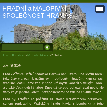
HRADNÍ a MALOPIVNÍ
SPOLEČNOST HRAMAS
Úvod
»
Fotoalbum
»
04 Hrady oblíbené
»
Zvířetice
Zvířetice
Hrad Zvířetice, ležící nedaleko Bakova nad Jizerou, na levém břehu
řeky Jizery a patří k našim velmi oblíbeným hradům, kam se rádi
vracíme. Zažili jsme zde mnoho krásných vandrů s velkými ohni,
ale také třeba dětský tábor. Dnes už se zde bohužel spát nedá, ale
vždy když jedeme kolem, nezapomeneme se zde na chvilku stavit.
Hrad byl založen na počátku 14. století Markvarticem Zdislavem,
synem purkrabího Pražského hradu Havla z Lemberka a jeho