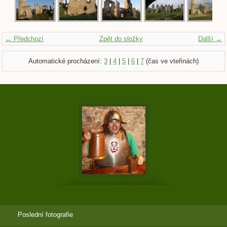
← Předchozí
Zpět do složky
Další →
Automatické procházení:
3
|
4
|
5
|
6
|
7
(čas ve vteřinách)
Poslední fotografie