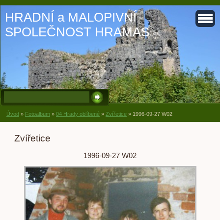
HRADNÍ a MALOPIVNÍ
SPOLEČNOST HRAMAS
Úvod
»
Fotoalbum
»
04 Hrady oblíbené
»
Zvířetice
»
1996-09-27 W02
Zvířetice
1996-09-27 W02