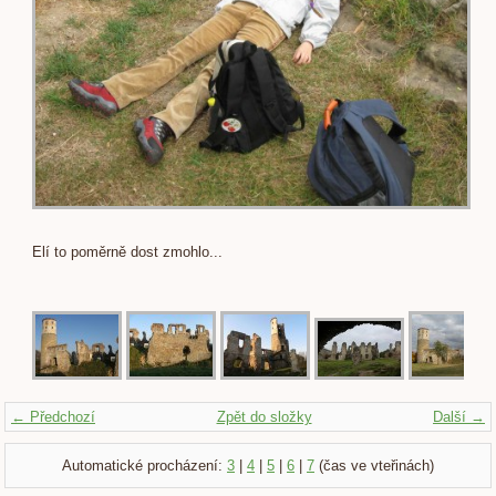
Elí to poměrně dost zmohlo...
← Předchozí
Zpět do složky
Další →
Automatické procházení:
3
|
4
|
5
|
6
|
7
(čas ve vteřinách)