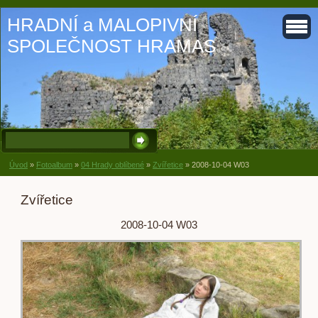
HRADNÍ a MALOPIVNÍ
SPOLEČNOST HRAMAS
Úvod
»
Fotoalbum
»
04 Hrady oblíbené
»
Zvířetice
»
2008-10-04 W03
Zvířetice
2008-10-04 W03