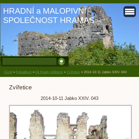
HRADNÍ a MALOPIVNÍ
SPOLEČNOST HRAMAS
Úvod
»
Fotoalbum
»
04 Hrady oblíbené
»
Zvířetice
»
2014-10-11 Jabko XXIV. 043
Zvířetice
2014-10-11 Jabko XXIV. 043