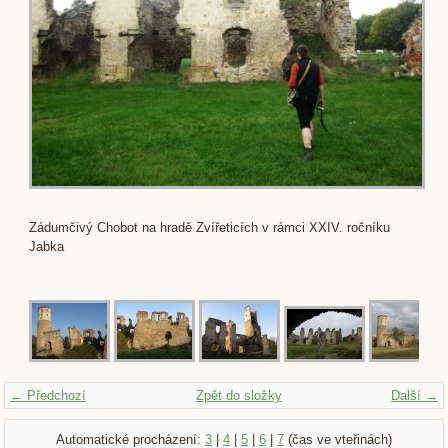
Zádumčivý Chobot na hradě Zvířeticích v rámci XXIV. ročníku
Jabka
← Předchozí
Zpět do složky
Další →
Automatické procházení:
3
|
4
|
5
|
6
|
7
(čas ve vteřinách)