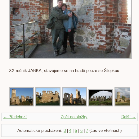
XX.ročník JABKA, stavujeme se na hradě pouze se Šťopkou
← Předchozí
Zpět do složky
Další →
Automatické procházení:
3
|
4
|
5
|
6
|
7
(čas ve vteřinách)