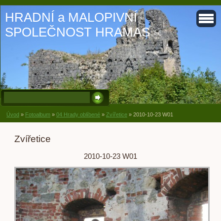
HRADNÍ a MALOPIVNÍ
SPOLEČNOST HRAMAS
Úvod
»
Fotoalbum
»
04 Hrady oblíbené
»
Zvířetice
»
2010-10-23 W01
Zvířetice
2010-10-23 W01