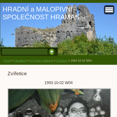
HRADNÍ a MALOPIVNÍ
SPOLEČNOST HRAMAS
Úvod
»
Fotoalbum
»
04 Hrady oblíbené
»
Zvířetice
»
1993-10-02 W04
Zvířetice
1993-10-02 W04