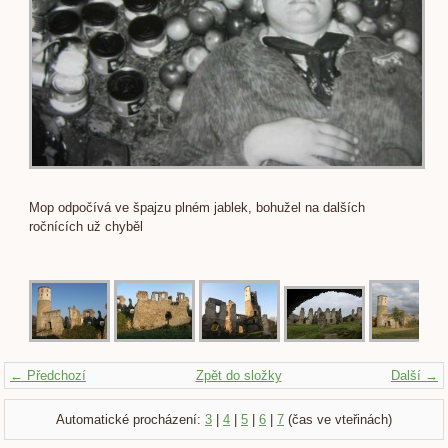
Mop odpočívá ve špajzu plném jablek, bohužel na dalších
ročnících už chyběl
← Předchozí
Zpět do složky
Další →
Automatické procházení:
3
|
4
|
5
|
6
|
7
(čas ve vteřinách)