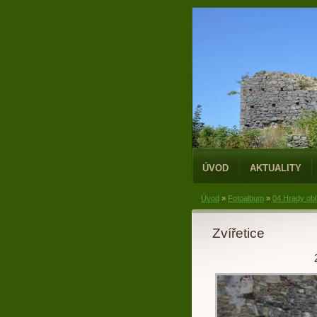
ÚVOD
AKTUALITY
Úvod
»
Fotoalbum
»
04 Hrady obl
Zvířetice