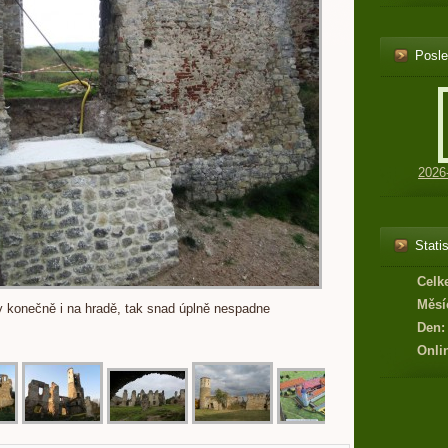
Posle
2026
Statis
Celk
Měsí
 konečně i na hradě, tak snad úplně nespadne
Den:
Onli