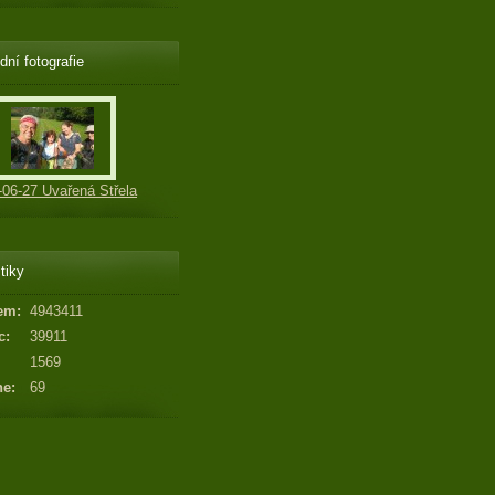
dní fotografie
-06-27 Uvařená Střela
tiky
em:
4943411
c:
39911
1569
ne:
69