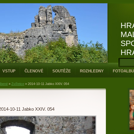
HR
MA
SP
HR
VSTUP
ČLENOVÉ
SOUTĚŽE
ROZHLEDNY
FOTOALB
íbené
»
Zvířetice
»
2014-10-11 Jabko XXIV. 054
2014-10-11 Jabko XXIV. 054