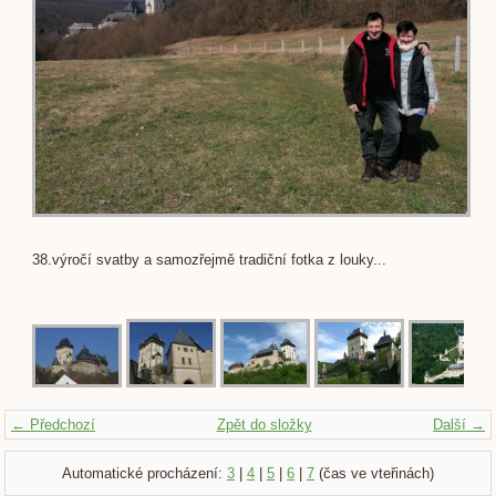
38.výročí svatby a samozřejmě tradiční fotka z louky...
← Předchozí
Zpět do složky
Další →
Automatické procházení:
3
|
4
|
5
|
6
|
7
(čas ve vteřinách)