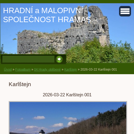
HRADNÍ a MALOPIVNÍ
SPOLEČNOST HRAMAS
Úvod
»
Fotoalbum
»
04 Hrady oblíbené
»
Karlštejn
»
2026-03-22 Karlštejn 001
Karlštejn
2026-03-22 Karlštejn 001