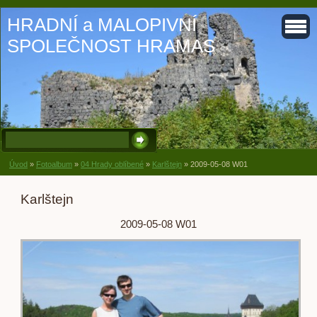
HRADNÍ a MALOPIVNÍ
SPOLEČNOST HRAMAS
Úvod
»
Fotoalbum
»
04 Hrady oblíbené
»
Karlštejn
»
2009-05-08 W01
Karlštejn
2009-05-08 W01