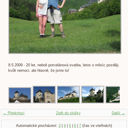
8.5.2009 - 20 let, neboli porcelánová svatba, letos o měsíc později,
kvůli nemoci, ale hlavně, že jsme tu!
← Předchozí
Zpět do složky
Další →
Automatické procházení:
3
|
4
|
5
|
6
|
7
(čas ve vteřinách)