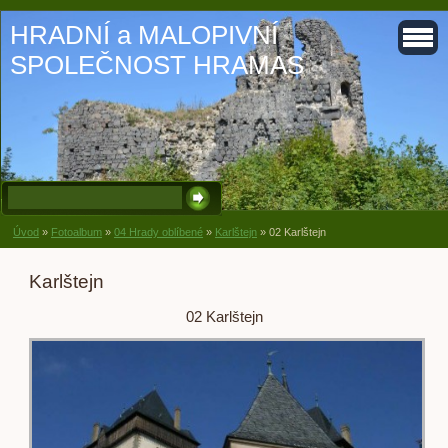
HRADNÍ a MALOPIVNÍ
SPOLEČNOST HRAMAS
Úvod
»
Fotoalbum
»
04 Hrady oblíbené
»
Karlštejn
»
02 Karlštejn
Karlštejn
02 Karlštejn