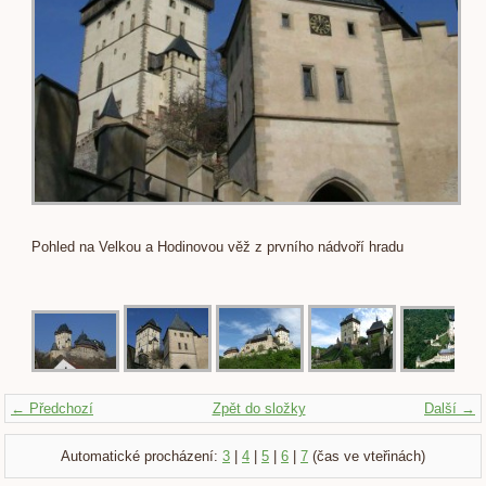
Pohled na Velkou a Hodinovou věž z prvního nádvoří hradu
← Předchozí
Zpět do složky
Další →
Automatické procházení:
3
|
4
|
5
|
6
|
7
(čas ve vteřinách)