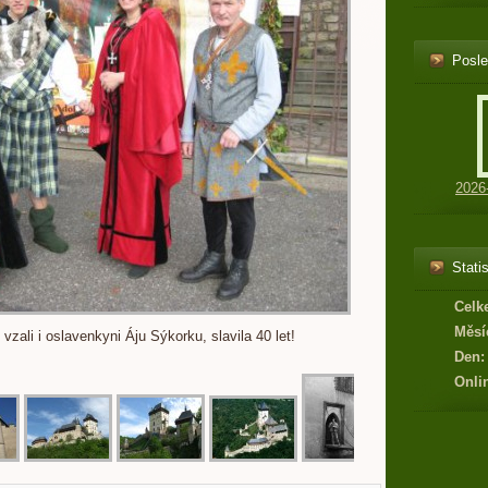
Posle
2026
Statis
Celk
Měsí
vzali i oslavenkyni Áju Sýkorku, slavila 40 let!
Den:
Onli