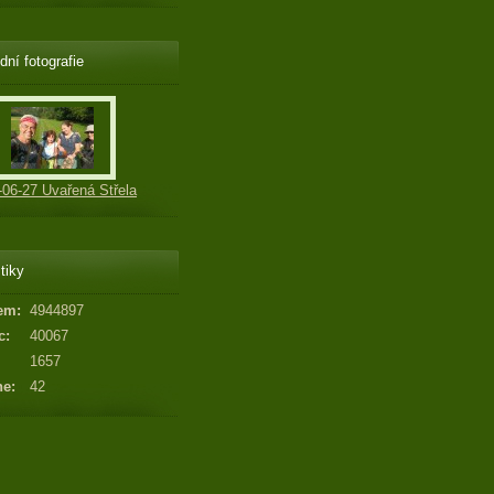
dní fotografie
-06-27 Uvařená Střela
tiky
em:
4944897
c:
40067
1657
ne:
42