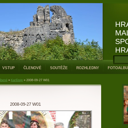
HR
MA
SP
HR
VSTUP
ČLENOVÉ
SOUTĚŽE
ROZHLEDNY
FOTOALB
íbené
»
Karlštejn
»
2008-09-27 W01
2008-09-27 W01