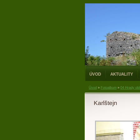
ÚVOD
AKTUALITY
Úvod
»
Fotoalbum
»
04 Hrady obl
Karlštejn