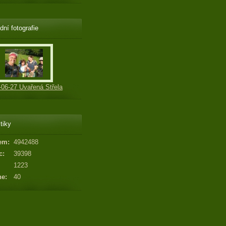
dní fotografie
-06-27 Uvařená Střela
tiky
em:
4942488
c:
39398
1223
ne:
40