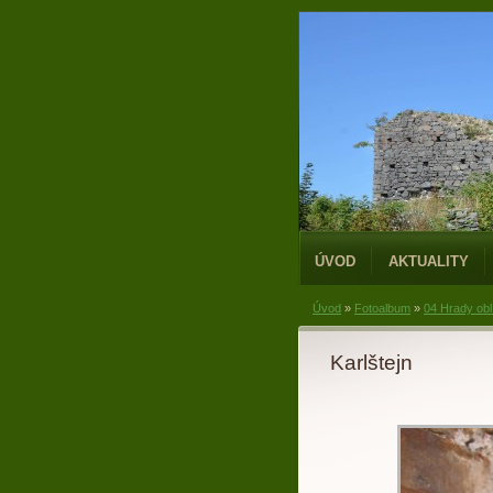
ÚVOD
AKTUALITY
Úvod
»
Fotoalbum
»
04 Hrady obl
Karlštejn