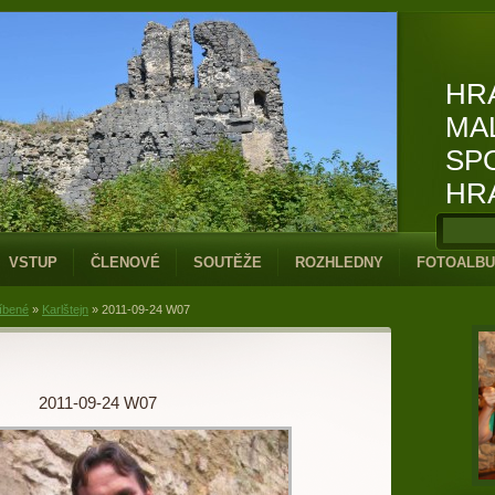
HR
MA
SP
HR
VSTUP
ČLENOVÉ
SOUTĚŽE
ROZHLEDNY
FOTOALB
íbené
»
Karlštejn
»
2011-09-24 W07
2011-09-24 W07