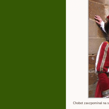
Chobot zavzpomínal na sv