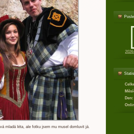
Posle
2026
Statis
Celk
Měsí
Den:
Onli
á mladá léta, ale fotku jsem mu musel domluvit já.