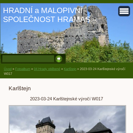
HRADNÍ a MALOPIVNÍ
SPOLEČNOST HRAMAS
Úvod
»
Fotoalbum
»
04 Hrady oblíbené
»
Karlštejn
»
2023-03-24 Karlštejnské výročí
W017
Karlštejn
2023-03-24 Karlštejnské výročí W017