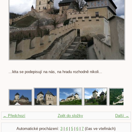
...léta se podepisují na nás, na hradu rozhodně nikoli...
← Předchozí
Zpět do složky
Další →
Automatické procházení:
3
|
4
|
5
|
6
|
7
(čas ve vteřinách)