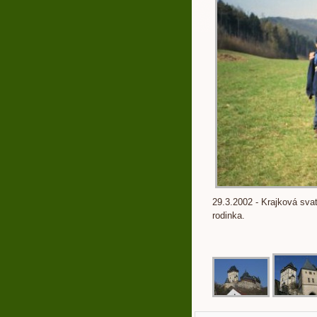
29.3.2002 - Krajková svat
rodinka.