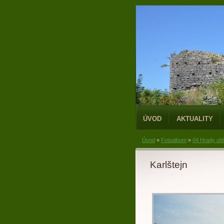
ÚVOD
AKTUALITY
Úvod
»
Fotoalbum
»
04 Hrady obl
Karlštejn