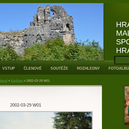
HR
MA
SP
HR
VSTUP
ČLENOVÉ
SOUTĚŽE
ROZHLEDNY
FOTOALB
íbené
»
Karlštejn
»
2002-03-29 W01
2002-03-29 W01