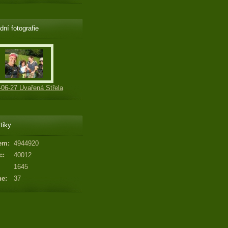
dní fotografie
-06-27 Uvařená Střela
tiky
em:
4944920
c:
40012
1645
ne:
37