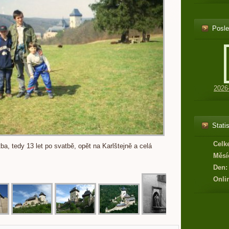
Posle
2026
Statis
Celk
ba, tedy 13 let po svatbě, opět na Karlštejně a celá
Měsí
Den:
Onli