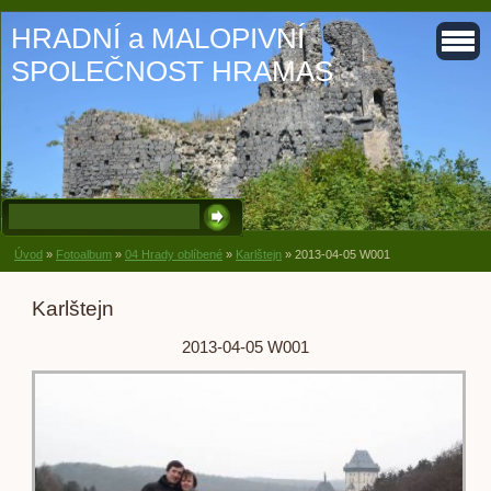
HRADNÍ a MALOPIVNÍ
SPOLEČNOST HRAMAS
Úvod
»
Fotoalbum
»
04 Hrady oblíbené
»
Karlštejn
»
2013-04-05 W001
Karlštejn
2013-04-05 W001