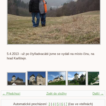
5.4.2013 - už po čtyřiadvacáté jsme se vydali na místo činu, na
hrad Karlštejn.
← Předchozí
Zpět do složky
Další →
Automatické procházení:
3
|
4
|
5
|
6
|
7
(čas ve vteřinách)