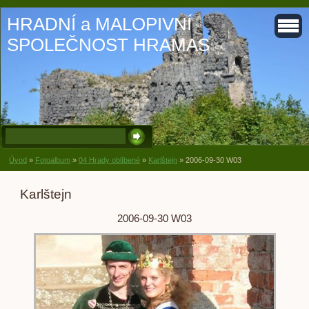
HRADNÍ a MALOPIVNÍ
SPOLEČNOST HRAMAS
Úvod
»
Fotoalbum
»
04 Hrady oblíbené
»
Karlštejn
»
2006-09-30 W03
Karlštejn
2006-09-30 W03