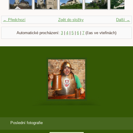
← Předchozí
Zpět do složky
Další →
Automatické procházení:
3
|
4
|
5
|
6
|
7
(čas ve vteřinách)
Poslední fotografie