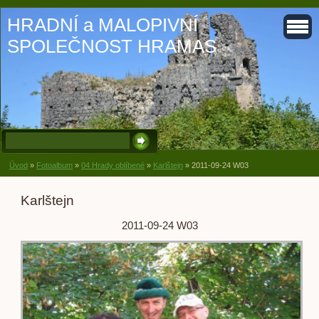
HRADNÍ a MALOPIVNÍ
SPOLEČNOST HRAMAS
Úvod
»
Fotoalbum
»
04 Hrady oblíbené
»
Karlštejn
»
2011-09-24 W03
Karlštejn
2011-09-24 W03