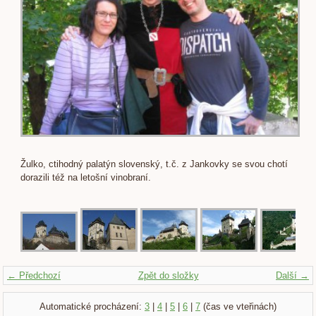
Žulko, ctihodný palatýn slovenský, t.č. z Jankovky se svou chotí
dorazili též na letošní vinobraní.
← Předchozí
Zpět do složky
Další →
Automatické procházení:
3
|
4
|
5
|
6
|
7
(čas ve vteřinách)