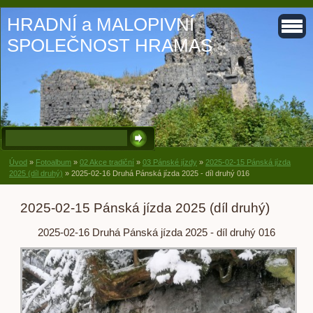
HRADNÍ a MALOPIVNÍ
SPOLEČNOST HRAMAS
Úvod
»
Fotoalbum
»
02 Akce tradiční
»
03 Pánské jízdy
»
2025-02-15 Pánská jízda
2025 (díl druhý)
»
2025-02-16 Druhá Pánská jízda 2025 - díl druhý 016
2025-02-15 Pánská jízda 2025 (díl druhý)
2025-02-16 Druhá Pánská jízda 2025 - díl druhý 016