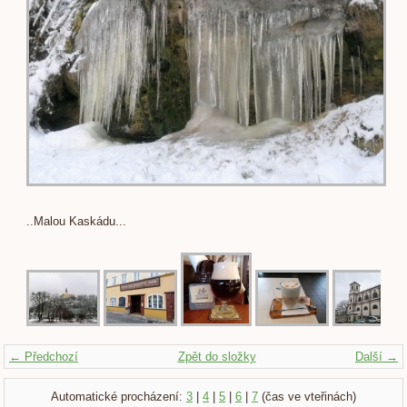
..Malou Kaskádu...
← Předchozí
Zpět do složky
Další →
Automatické procházení:
3
|
4
|
5
|
6
|
7
(čas ve vteřinách)