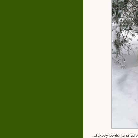
...takový bordel tu snad v 