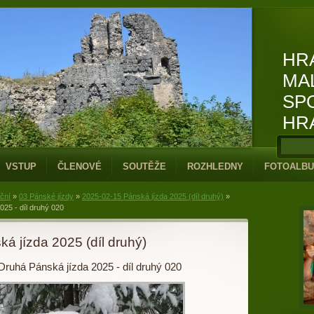
HR
MA
SP
HR
VSTUP
ČLENOVÉ
SOUTĚŽE
ROZHLEDNY
FOTOALB
iční
»
03 Pánské jízdy
»
2025-02-15 Pánská jízda 2025 (díl druhý)
»
25 - díl druhý 020
á jízda 2025 (díl druhý)
Druhá Pánská jízda 2025 - díl druhý 020