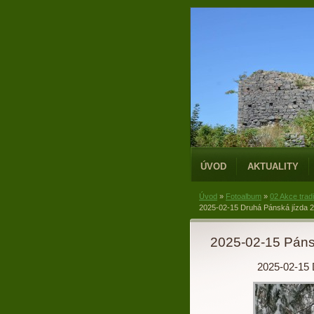
ÚVOD
AKTUALITY
Úvod
»
Fotoalbum
»
02 Akce trad
2025-02-15 Druhá Pánská jízda 20
2025-02-15 Pánsk
2025-02-15 