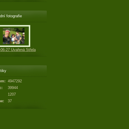
dní fotografie
-06-27 Uvařená Střela
tiky
em:
4947292
c:
39944
1207
ne:
37