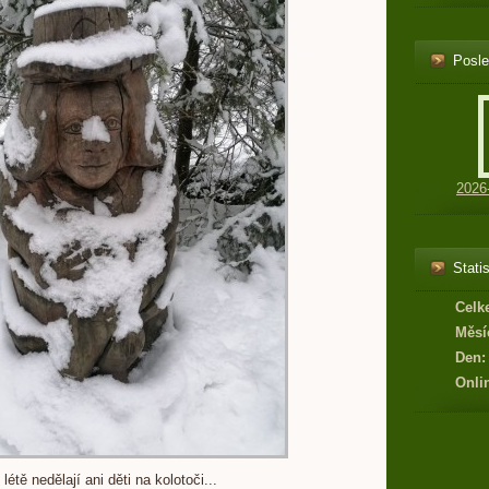
Posle
2026
Statis
Celk
Měsí
Den:
Onli
létě nedělají ani děti na kolotoči...