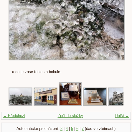
...a co je zase tohle za bobule...
← Předchozí
Zpět do složky
Další →
Automatické procházení:
3
|
4
|
5
|
6
|
7
(čas ve vteřinách)