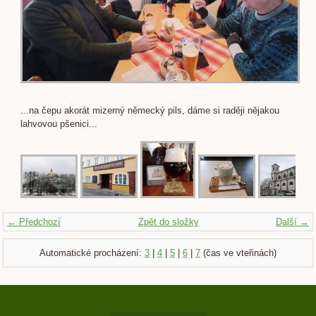
...na čepu akorát mizerný německý pils, dáme si raději nějakou
lahvovou pšenici...
← Předchozí
Zpět do složky
Další →
Automatické procházení:
3
|
4
|
5
|
6
|
7
(čas ve vteřinách)