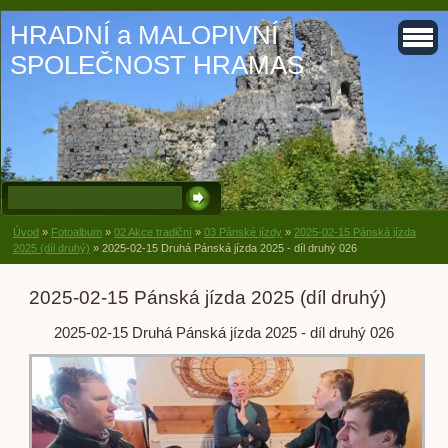
HRADNÍ a MALOPIVNÍ
SPOLEČNOST HRAMAS
Úvod
»
Fotoalbum
»
02 Akce tradiční
»
03 Pánské jízdy
»
2025-02-15 Pánská jízda
2025 (díl druhý)
»
2025-02-15 Druhá Pánská jízda 2025 - díl druhý 026
2025-02-15 Pánská jízda 2025 (díl druhý)
2025-02-15 Druhá Pánská jízda 2025 - díl druhý 026