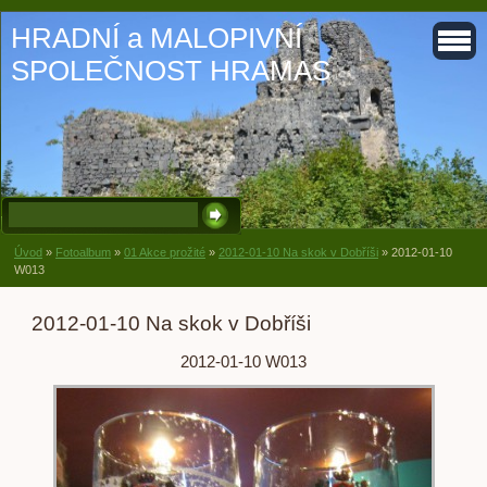
HRADNÍ a MALOPIVNÍ
SPOLEČNOST HRAMAS
Úvod
»
Fotoalbum
»
01 Akce prožité
»
2012-01-10 Na skok v Dobříši
»
2012-01-10
W013
2012-01-10 Na skok v Dobříši
2012-01-10 W013