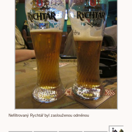
Nefiltrovaný Rychtář byl zaslouženou odměnou