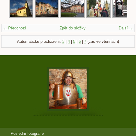
← Předchozí
Zpět do složky
Další →
Automatické procházení:
3
|
4
|
5
|
6
|
7
(čas ve vteřinách)
Poslední fotografie