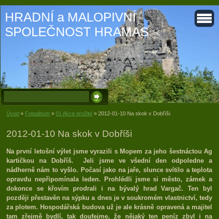
HRADNÍ a MALOPIVNÍ
SPOLEČNOST HRAMAS
Úvod
»
Fotoalbum
»
01 Akce prožité
»
2012-01-10 Na skok v Dobříši
2012-01-10 Na skok v Dobříši
Na první letošní výlet jsme vyrazili s Mopem za jeho šestnáctou Ag
kartičkou na Dobříš. Jeli jsme ve všední den odpoledne a
nádherně nám to vyšlo. Počasí jako na jaře, slunce svítilo a teplota
opravdu nepřipomínala leden. Prohlédli jsme si město, zámek a
dokonce se křovím prodrali i na bývalý hrad Vargač. Ten byl
později přestavěn na sýpku a dnes je v soukromém vlastnictví, tedy
za plotem. Hospodářská budova už je ale krásně opravená a majitel
tam zřejmě bydlí, tak doufejme, že nějaký ten peníz zbyl i na