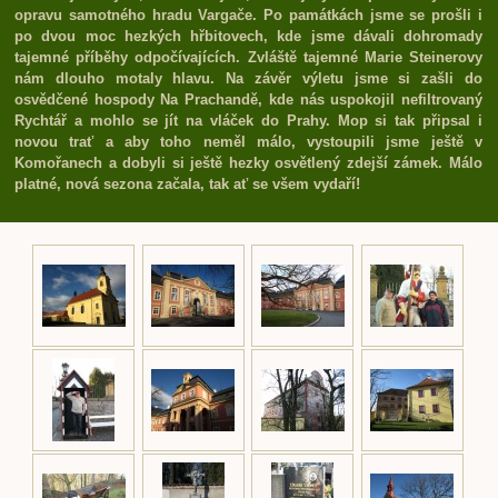
opravu samotného hradu Vargače. Po památkách jsme se prošli i
po dvou moc hezkých hřbitovech, kde jsme dávali dohromady
tajemné příběhy odpočívajících. Zvláště tajemné Marie Steinerovy
nám dlouho motaly hlavu. Na závěr výletu jsme si zašli do
osvědčené hospody Na Prachandě, kde nás uspokojil nefiltrovaný
Rychtář a mohlo se jít na vláček do Prahy. Mop si tak připsal i
novou trať a aby toho neměl málo, vystoupili jsme ještě v
Komořanech a dobyli si ještě hezky osvětlený zdejší zámek. Málo
platné, nová sezona začala, tak ať se všem vydaří!