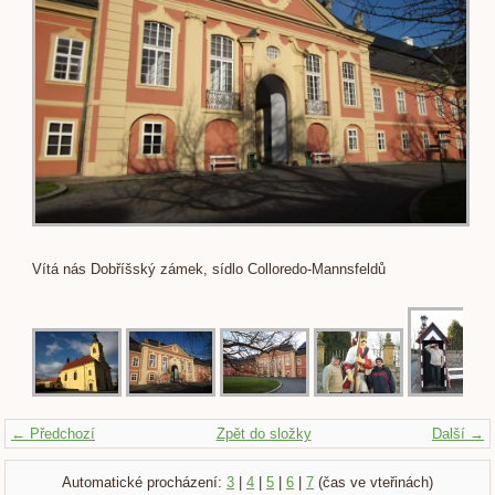
Vítá nás Dobříšský zámek, sídlo Colloredo-Mannsfeldů
← Předchozí
Zpět do složky
Další →
Automatické procházení:
3
|
4
|
5
|
6
|
7
(čas ve vteřinách)