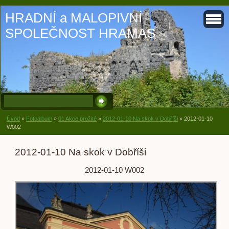
HRADNÍ a MALOPIVNÍ
SPOLEČNOST HRAMAS
Úvod
»
Fotoalbum
»
01 Akce prožité
»
2012-01-10 Na skok v Dobříši
»
2012-01-10
W002
2012-01-10 Na skok v Dobříši
2012-01-10 W002