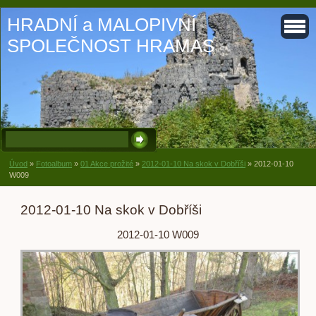
HRADNÍ a MALOPIVNÍ
SPOLEČNOST HRAMAS
Úvod
»
Fotoalbum
»
01 Akce prožité
»
2012-01-10 Na skok v Dobříši
»
2012-01-10
W009
2012-01-10 Na skok v Dobříši
2012-01-10 W009