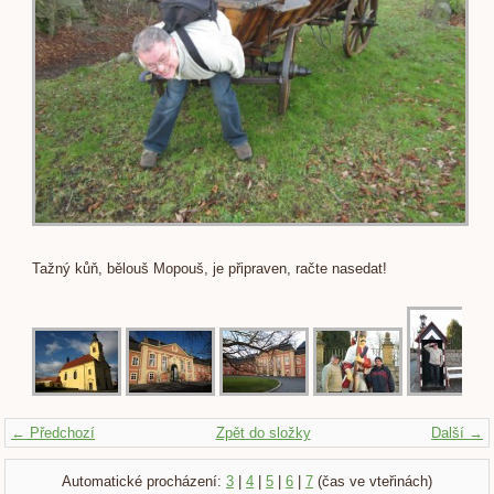
Tažný kůň, bělouš Mopouš, je připraven, račte nasedat!
← Předchozí
Zpět do složky
Další →
Automatické procházení:
3
|
4
|
5
|
6
|
7
(čas ve vteřinách)