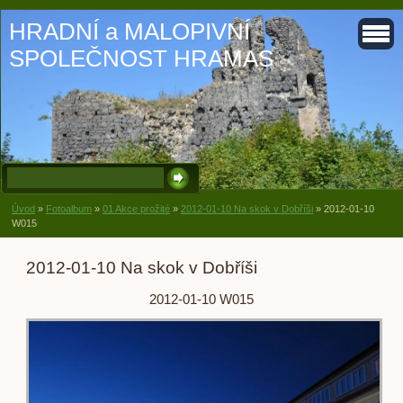
HRADNÍ a MALOPIVNÍ
SPOLEČNOST HRAMAS
Úvod
»
Fotoalbum
»
01 Akce prožité
»
2012-01-10 Na skok v Dobříši
»
2012-01-10
W015
2012-01-10 Na skok v Dobříši
2012-01-10 W015