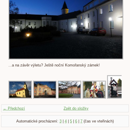
...a na závěr výletu? Ještě noční Komořanský zámek!
← Předchozí
Zpět do složky
Automatické procházení:
3
|
4
|
5
|
6
|
7
(čas ve vteřinách)