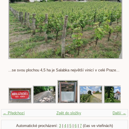
...se svou plochou 4,5 ha je Salabka největší vinicí v celé Praze...
← Předchozí
Zpět do složky
Další →
Automatické procházení:
3
|
4
|
5
|
6
|
7
(čas ve vteřinách)