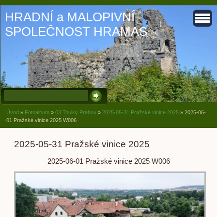
HRADNÍ a MALOPIVNÍ
SPOLEČNOST HRAMAS
Úvod
»
Fotoalbum
»
03 Toulky Prahou
»
2025-05-31 Pražské vinice 2025
»
2025-06-
01 Pražské vinice 2025 W006
2025-05-31 Pražské vinice 2025
2025-06-01 Pražské vinice 2025 W006