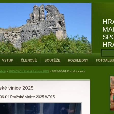
HR
MA
SP
HR
VSTUP
ČLENOVÉ
SOUTĚŽE
ROZHLEDNY
FOTOALB
rahou
»
2025-05-31 Pražské vinice 2025
»
2025-06-01 Pražské vinice
ské vinice 2025
06-01 Pražské vinice 2025 W015