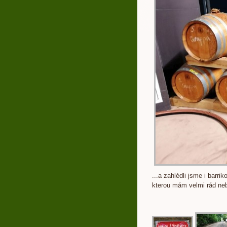
...a zahlédli jsme i barr
kterou mám velmi rád neb