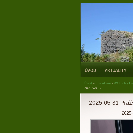
ÚVOD
AKTUALITY
Úvod
»
Fotoalbum
»
03 Toulky P
2025 W015
2025-05-31 Praž
2025-