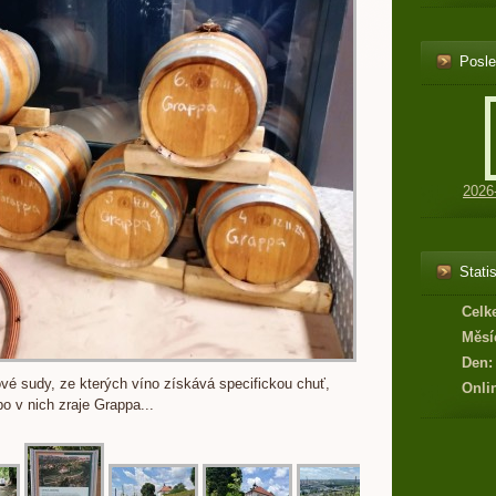
Posle
2026
Statis
Celk
Měsí
Den:
ikové sudy, ze kterých víno získává specifickou chuť,
Onli
o v nich zraje Grappa...