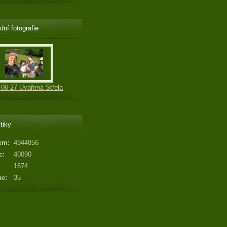
dní fotografie
-06-27 Uvařená Střela
tiky
em:
4944856
c:
40090
1674
ne:
35