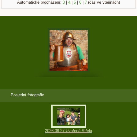
Automatické procházení:
3
|
4
|
5
|
6
|
7
(čas ve vteřinách)
Poslední fotografie
2026-06-27 Uvařená Střela