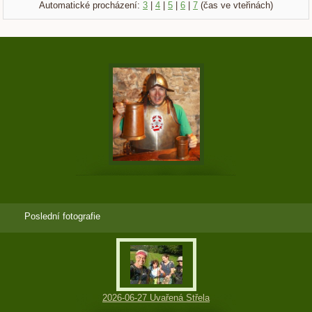
Automatické procházení:
3
|
4
|
5
|
6
|
7
(čas ve vteřinách)
Poslední fotografie
2026-06-27 Uvařená Střela