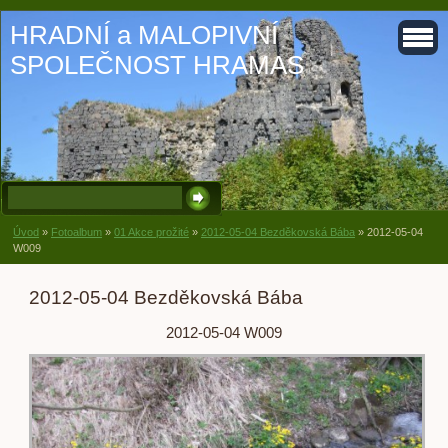
HRADNÍ a MALOPIVNÍ
SPOLEČNOST HRAMAS
Úvod
»
Fotoalbum
»
01 Akce prožité
»
2012-05-04 Bezděkovská Bába
»
2012-05-04
W009
2012-05-04 Bezděkovská Bába
2012-05-04 W009