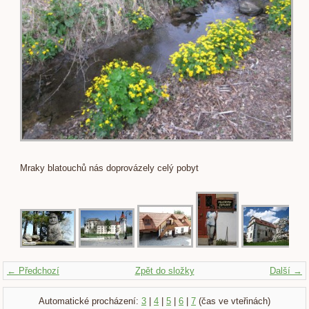
Mraky blatouchů nás doprovázely celý pobyt
← Předchozí
Zpět do složky
Další →
Automatické procházení:
3
|
4
|
5
|
6
|
7
(čas ve vteřinách)