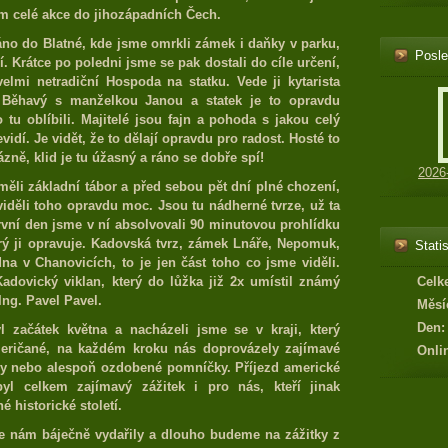
ém celé akce do jihozápadních Čech.
ráno do Blatné, kde jsme omrkli zámek i daňky v parku,
Posle
í. Krátce po poledni jsme se pak dostali do cíle určení,
elmi netradiční Hospoda na statku. Vede ji kytarista
 Běhavý s manželkou Janou a statek je to opravdu
 tu oblíbili. Majitelé jsou fajn a pohoda s jakou celý
idí. Je vidět, že to dělají opravdu pro radost. Hosté to
ázně, klid je tu úžasný a ráno se dobře spí!
2026
li základní tábor a před sebou pět dní plné chození,
viděli toho opravdu moc. Jsou tu nádherné tvrze, už ta
rvní den jsme v ní absolvovali 90 minutovou prohlídku
rý ji opravuje. Kadovská tvrz, zámek Lnáře, Nepomuk,
Statis
a v Chanovicích, to je jen část toho co jsme viděli.
adovický viklan, který do lůžka již 2x umístil známý
Celk
Ing. Pavel Pavel.
Měsí
Den:
 začátek května a nacházeli jsme se v kraji, který
eričané, na každém kroku nás doprovázely zajímavé
Onli
y nebo alespoň ozdobené pomníčky. Příjezd americké
l celkem zajímavý zážitek i pro nás, kteří jinak
 historické století.
se nám báječně vydařily a dlouho budeme na zážitky z