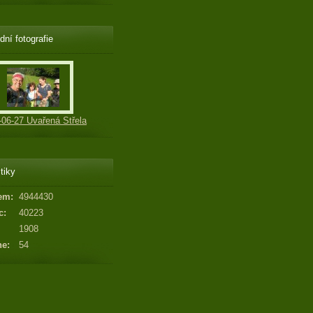
dní fotografie
-06-27 Uvařená Střela
tiky
em:
4944430
c:
40223
1908
ne:
54