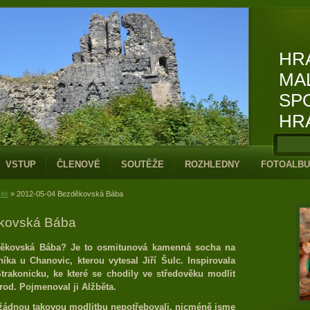
HR
MA
SP
HR
VSTUP
ČLENOVÉ
SOUTĚŽE
ROZHLEDNY
FOTOALB
ité
»
2012-05-04 Bezděkovská Bába
kovská Bába
zděkovská Bába?
Je to osmitunová kamenná socha na
ka u Chanovic, kterou vytesal Jiří Šulc. Inspirovala
trakonicku, ke které se chodily ve středověku modlit
rod. Pojmenoval ji Alžběta.
žádnou takovou modlitbu nepotřebovali, nicméně jsme