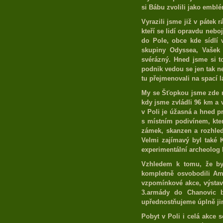
si Bábu zvolili jako embl
Vyrazili jsme již v pátek 
kteří se lidí opravdu neboj
do Pole, obce kde sídlí v
skupiny Odyssea, Vašek
svérázný. Hned jsme si to
podnik vedou se jen tak nev
tu přejmenovali na spací l
My se Šťopkou jsme zde mě
kdy jsme zvládli 96 km a 
v Poli je úžasná a hned p
s místním podivínem, kte
zámek, skanzen a rozhledn
Velmi zajímavý byl také K
experimentální archeolog 
Vzhledem k tomu, že byl
kompletně osvobodili Am
vzpomínkové akce, výstav
3.armády do Chanovic by
upřednostňujeme úplně jiné
Pobyt v Poli i celá akce 