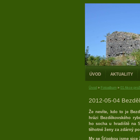
ÚVOD
AKTUALITY
Úvod
»
Fotoalbum
»
01 Akce prož
2012-05-04 Bezdě
Že nevíte, kdo to je Be
hrázi Bezděkovského rybní
ho socha u hradiště na S
těhotné ženy za zdárný po
My se Šťopkou jsme sice 